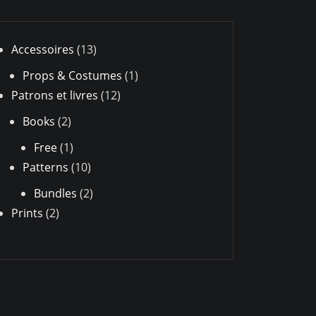
13
Accessoires
13
produits
1
Props & Costumes
1
12
produit
Patrons et livres
12
produits
2
Books
2
produits
1
Free
1
produit
10
Patterns
10
produits
2
Bundles
2
2
produits
Prints
2
produits