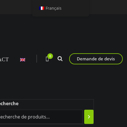
Français
0
Demande de devis
ACT
echerche